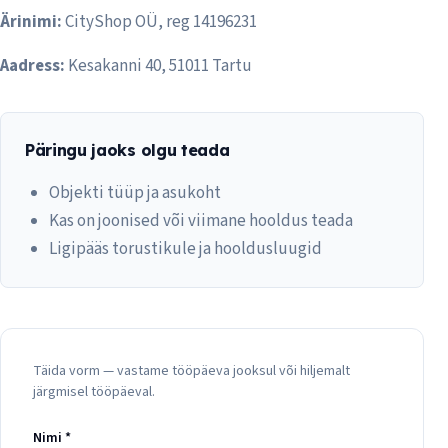
Ärinimi:
CityShop OÜ, reg 14196231
Aadress:
Kesakanni 40, 51011 Tartu
Päringu jaoks olgu teada
Objekti tüüp ja asukoht
Kas on joonised või viimane hooldus teada
Ligipääs torustikule ja hooldusluugid
Täida vorm — vastame tööpäeva jooksul või hiljemalt
Päringuvorm
järgmisel tööpäeval.
Nimi *