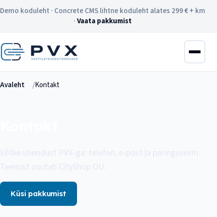
Demo koduleht · Concrete CMS lihtne koduleht alates 299 € + km
·
Vaata pakkumist
Avaleht
Kontakt
Kontakt
Võtke ühendust PVX-ga: telefon, e-post ja päringuvorm.
Teenust osutab CityShop OÜ.
Küsi pakkumist