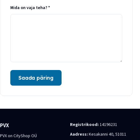
Mida on vaja teha? *
Saada päring
Registrikood:
14196231
PVX
Aadress:
Kesakanni 40, 51011
PVX on CityShop OÜ