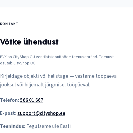
KONTAKT
Võtke ühendust
PVX on CityShop OÜ ventilatsioonitööde teenusebränd. Teenust
osutab CityShop OÜ.
Kirjeldage objekti või helistage — vastame tööpäeva
jooksul või hiljemalt järgmisel tööpäeval.
Telefon:
566 01 667
E-post:
support@cityshop.ee
Teenindus:
Tegutseme üle Eesti