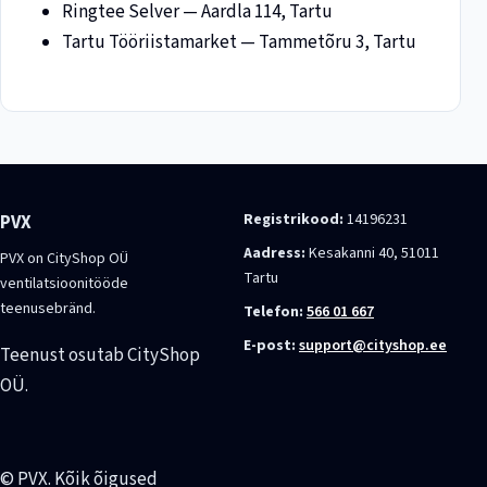
Ringtee Selver — Aardla 114, Tartu
Tartu Tööriistamarket — Tammetõru 3, Tartu
Registrikood:
14196231
PVX
Aadress:
Kesakanni 40, 51011
PVX on CityShop OÜ
Tartu
ventilatsioonitööde
teenusebränd.
Telefon:
566 01 667
E-post:
support@cityshop.ee
Teenust osutab CityShop
OÜ.
© PVX. Kõik õigused