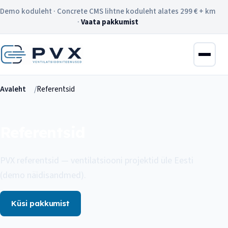
Demo koduleht · Concrete CMS lihtne koduleht alates 299 € + km
·
Vaata pakkumist
Avaleht
Referentsid
Referentsid
PVX referentsid — ventilatsiooni projektid üle Eesti
(demo näidisandmed).
Küsi pakkumist