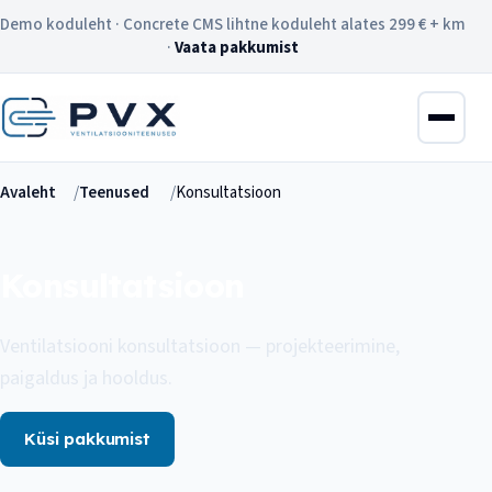
Demo koduleht · Concrete CMS lihtne koduleht alates 299 € + km
·
Vaata pakkumist
Avaleht
Teenused
Konsultatsioon
Konsultatsioon
Ventilatsiooni konsultatsioon — projekteerimine,
paigaldus ja hooldus.
Küsi pakkumist