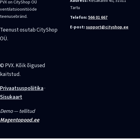
Aadress:
Kesakanni 40, 51011
PVX on CityShop OÜ
Tartu
ventilatsioonitööde
teenusebränd.
Telefon:
566 01 667
E-post:
support@cityshop.ee
Teenust osutab CityShop
OÜ.
© PVX. Kõik õigused
kaitstud.
Privaatsuspoliitika
·
Sisukaart
Demo — tellitud
Magentopood.ee